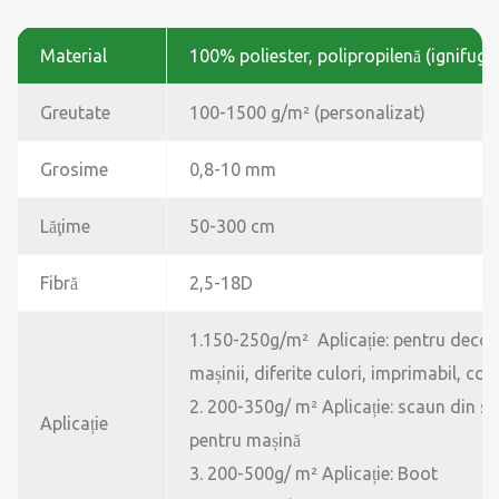
Material
100% poliester, polipropilenă (ignifugă
Greutate
100-1500 g/m² (personalizat)
Grosime
0,8-10 mm
Lăţime
50-300 cm
Fibră
2,5-18D
1.150-250g/m² Aplicație: pentru decora
mașinii, diferite culori, imprimabil, co
2.
200-350g/
m²
Aplicație: scaun din s
Aplicație
pentru mașină
3.
200-500g/
m² Aplicație: Boot