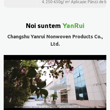
4.
250-650g/
m² Aplicație:
Pânză de ba
Noi suntem
YanRui
Changshu Yanrui Nonwoven Products Co.,
Ltd.