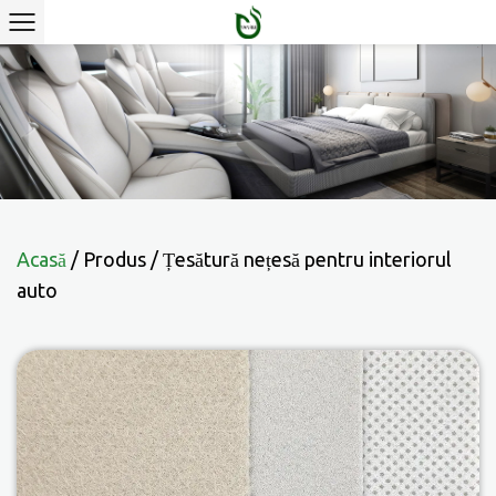
Acasă
/
Produs
/
Țesătură nețesă pentru interiorul
auto